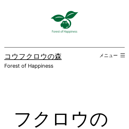
コ
ン
テ
ン
ツ
へ
コウフクロウの森
メニュー
ス
Forest of Happiness
キ
ッ
プ
フクロウの