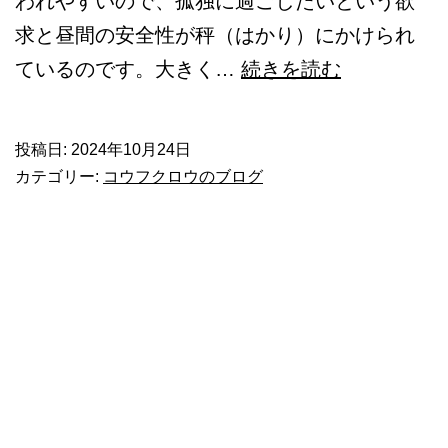
われやすいので、孤独に過ごしたいという欲
求と昼間の安全性が秤（はかり）にかけられ
複
ているのです。大きく…
続きを読む
数
羽
投稿日:
2024年10月24日
で
カテゴリー:
コウフクロウのブログ
眠
る
こ
と
も
あ
る
フ