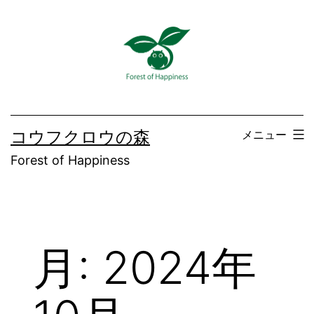
コ
ン
テ
ン
ツ
へ
コウフクロウの森
メニュー
ス
Forest of Happiness
キ
ッ
プ
月:
2024年