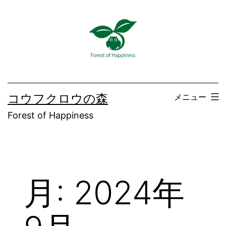
コ
ン
テ
ン
ツ
へ
コウフクロウの森
メニュー
ス
Forest of Happiness
キ
ッ
プ
月:
2024年