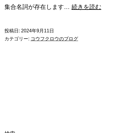
孤
集合名詞が存在します…
続きを読む
独
を
投稿日:
2024年9月11日
好
カテゴリー:
コウフクロウのブログ
む
フ
ク
ロ
ウ