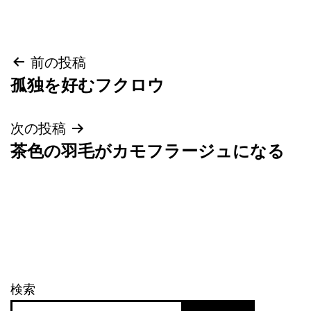
投
前の投稿
孤独を好むフクロウ
稿
ナ
次の投稿
茶色の羽毛がカモフラージュになる
ビ
ゲ
ー
シ
ョ
検索