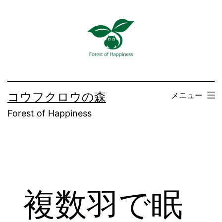
コ
ン
テ
ン
ツ
へ
コウフクロウの森
メニュー
ス
Forest of Happiness
キ
ッ
プ
複数羽で眠